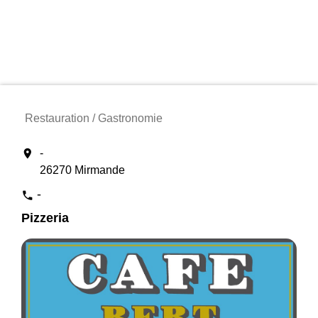
Restauration / Gastronomie
location_on
-
26270 Mirmande
-
phone
Pizzeria