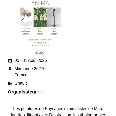
date_range
05 - 31 Août 2026
room
Mirmande 26270
France
account_balance_wallet
Gratuit
Organisateur : -
Les peintures de Paysages minimalistes de Marc
Jourdan, flirtant avec l’abstraction, les photographies