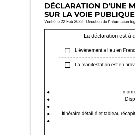
DÉCLARATION D'UNE 
SUR LA VOIE PUBLIQUE
Vérifié le 22 Feb 2023 - Direction de l'information lé
La déclaration est à
check_box_outline_blank
L'événement a lieu en Fran
check_box_outline_blank
La manifestation est en prov
Inform
Dispo
Itinéraire détaillé et tableau réc