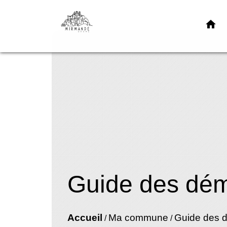
home
Guide des dé
Accueil
Ma commune
Guide des 
/
/