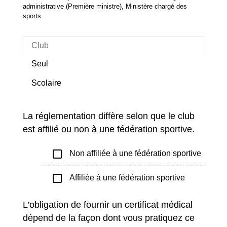
administrative (Première ministre), Ministère chargé des
sports
Club
Seul
Scolaire
La réglementation diffère selon que le club
est affilié ou non à une fédération sportive.
check_box_outline_blank
Non affiliée à une fédération sportive
check_box_outline_blank
Affiliée à une fédération sportive
L'obligation de fournir un certificat médical
dépend de la façon dont vous pratiquez ce