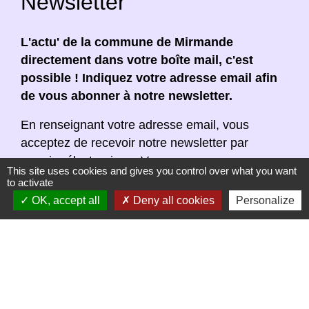
Newsletter
L'actu' de la commune de Mirmande
directement dans votre boîte mail, c'est
possible ! Indiquez votre adresse email afin
de vous abonner à notre newsletter.
En renseignant votre adresse email, vous
acceptez de recevoir notre newsletter par
courrier électronique. Vous pouvez vous
This site uses cookies and gives you control over what you want
désinscrire à tout moment en cliquant dans un
to activate
lien de désinscription dans chaque newsletter
OK, accept all
Deny all cookies
Personalize
réceptionnée.