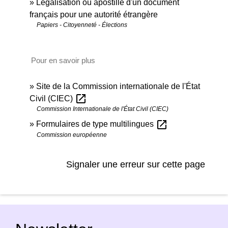
Légalisation ou apostille d'un document
français pour une autorité étrangère
Papiers - Citoyenneté - Élections
Pour en savoir plus
Site de la Commission internationale de l'État
open_in_new
Civil (CIEC)
Commission Internationale de l'État Civil (CIEC)
open_in_new
Formulaires de type multilingues
Commission européenne
Signaler une erreur sur cette page