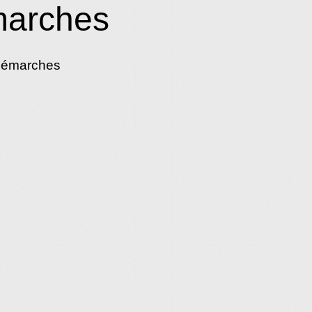
marches
démarches