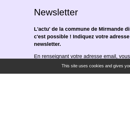
Newsletter
L'actu' de la commune de Mirmande dir
c'est possible ! Indiquez votre adress
newsletter.
En renseignant votre adresse email, vous
newsletter par courrier électronique. Vou
This site uses cookies and gives you
moment en cliquant dans un lien de désin
réceptionnée.