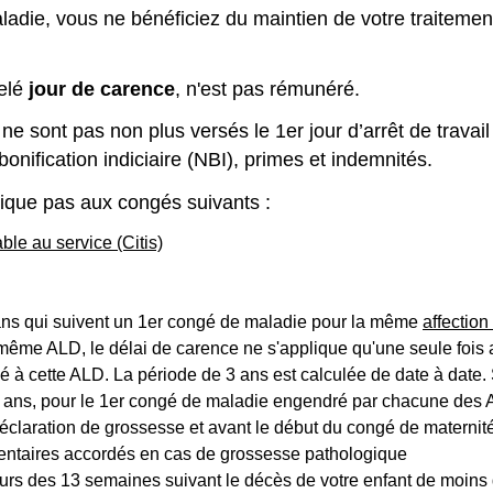
die, vous ne bénéficiez du maintien de votre traitement
elé
jour de carence
, n'est pas rémunéré.
ne sont pas non plus versés le 1
er
jour d’arrêt de trava
bonification indiciaire (NBI), primes et indemnités.
plique pas aux congés suivants :
ble au service (Citis)
ns qui suivent un 1
er
congé de maladie pour la même
affectio
ne même ALD, le délai de carence ne s'applique qu'une seule foi
lié à cette ALD. La période de 3 ans est calculée de date à date. 
 ans, pour le 1
er
congé de maladie engendré par chacune des
laration de grossesse et avant le début du congé de maternit
ntaires accordés en cas de grossesse pathologique
urs des 13 semaines suivant le décès de votre enfant de moins