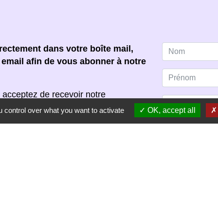
ectement dans votre boîte mail,
e email afin de vous abonner à notre
 acceptez de recevoir notre
s pouvez vous désinscrire à tout
 control over what you want to activate
OK, accept all
scription dans chaque newsletter
S'ABONNER