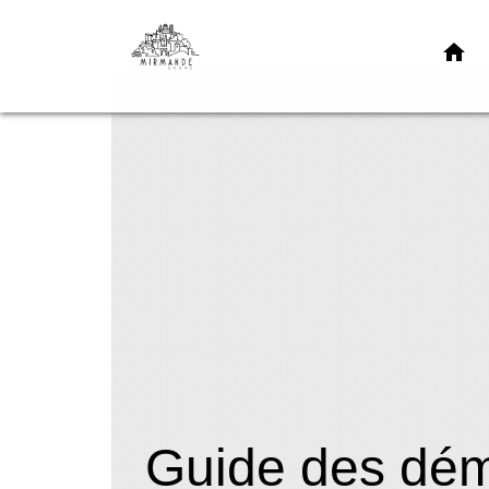
home
Guide des dé