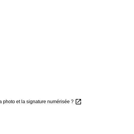
open_in_new
la photo et la signature numérisée ?