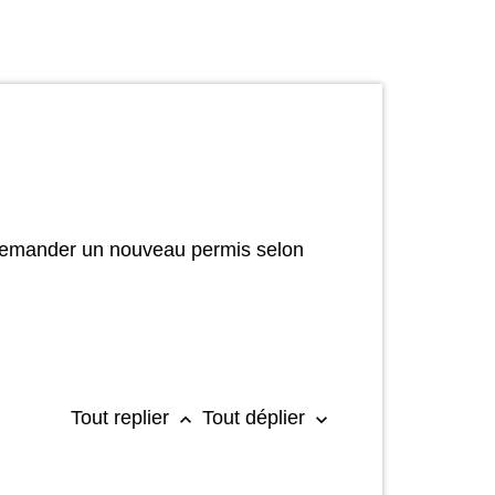
 demander un nouveau permis selon
Tout replier
Tout déplier
keyboard_arrow_up
keyboard_arrow_down