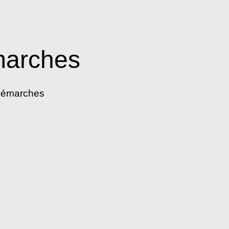
marches
démarches