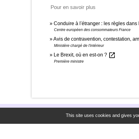
Pour en savoir plus
Conduire à l'étranger : les règles dan
Centre européen des consommateurs France
Avis de contravention, contestation, am
Ministère chargé de l'intérieur
open_in_new
Le Brexit, où en est-on ?
Première ministre
This site uses cookies and gives you
Newsletter
L'actu' de la commune de Mirmande dir