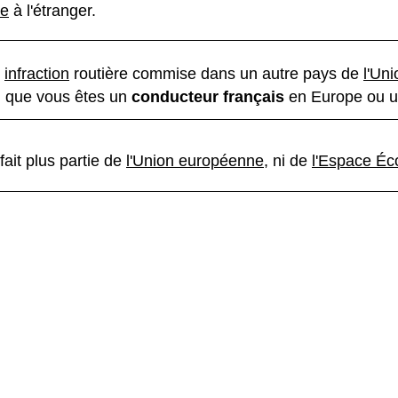
re
à l'étranger.
e
infraction
routière commise dans un autre pays de
l'Un
on que vous êtes un
conducteur français
en Europe ou 
ait plus partie de
l'Union européenne
, ni de
l'Espace É