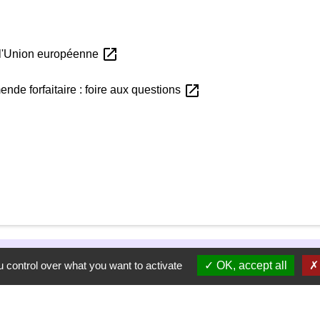
open_in_new
s l'Union européenne
open_in_new
ende forfaitaire : foire aux questions
 control over what you want to activate
OK, accept all
ectement dans votre boîte mail,