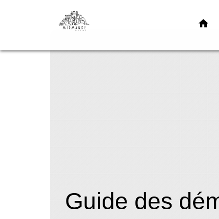
home
Guide des dé