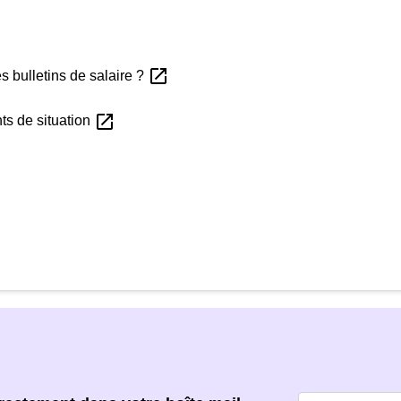
open_in_new
s bulletins de salaire ?
open_in_new
s de situation