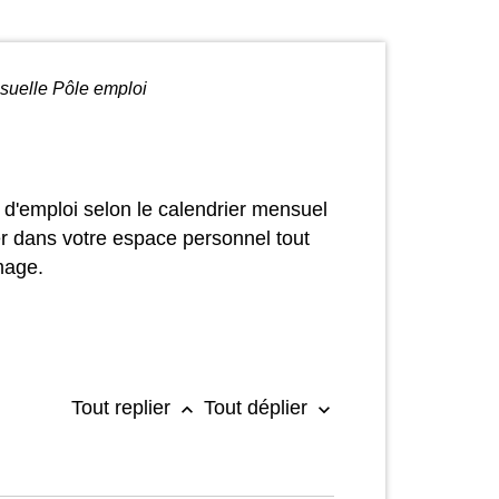
suelle Pôle emploi
 d'emploi selon le calendrier mensuel
ler dans votre espace personnel tout
mage.
Tout replier
Tout déplier
keyboard_arrow_up
keyboard_arrow_down