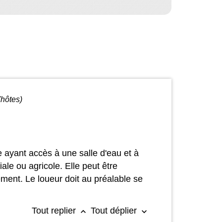
'hôtes)
e ayant accès à une salle d'eau et à
ale ou agricole. Elle peut être
ément. Le loueur doit au préalable se
Tout replier
Tout déplier
keyboard_arrow_up
keyboard_arrow_down