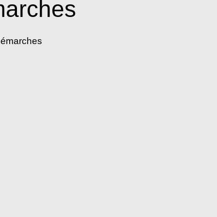
marches
démarches