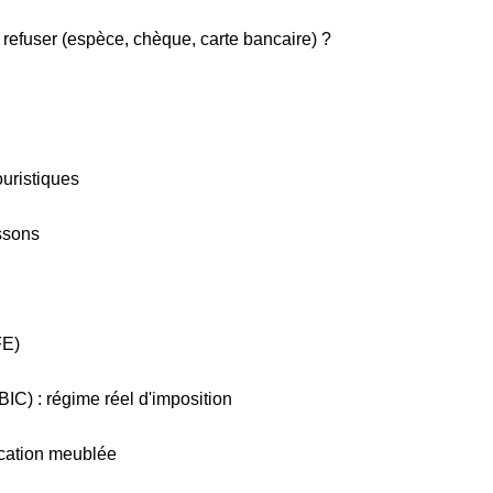
 refuser (espèce, chèque, carte bancaire) ?
uristiques
issons
FE)
IC) : régime réel d'imposition
ocation meublée