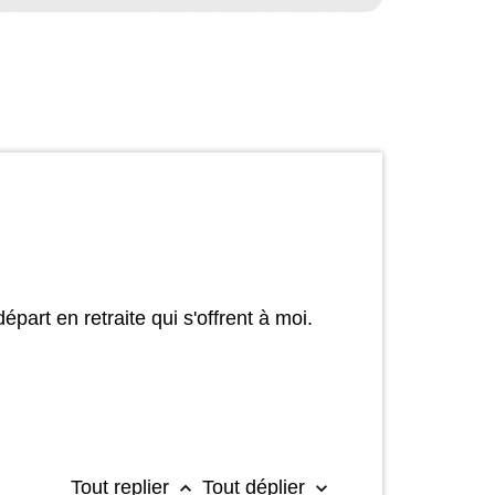
épart en retraite qui s'offrent à moi.
Tout replier
Tout déplier
keyboard_arrow_up
keyboard_arrow_down