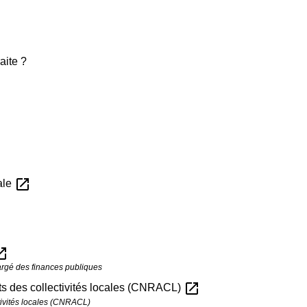
aite ?
open_in_new
ale
in_new
hargé des finances publiques
open_in_new
nts des collectivités locales (CNRACL)
ctivités locales (CNRACL)