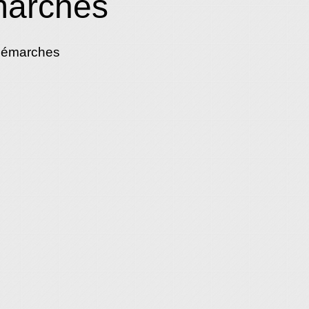
marches
démarches