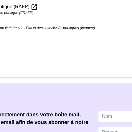
open_in_new
publique (RAFP)
tion publique (ERAFP)
 titulaires de l'État et des collectivités publiques (Ircantec)
ectement dans votre boîte mail,
e email afin de vous abonner à notre