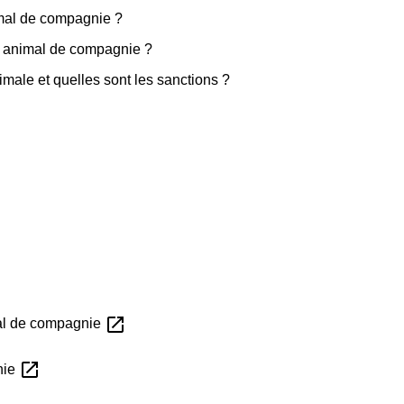
imal de compagnie ?
un animal de compagnie ?
male et quelles sont les sanctions ?
open_in_new
al de compagnie
open_in_new
nie