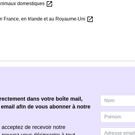
open_in_new
 d'animaux domestiques
open_in_new
en France, en Irlande et au Royaume-Uni
ectement dans votre boîte mail,
e email afin de vous abonner à notre
 acceptez de recevoir notre
s pouvez vous désinscrire à tout