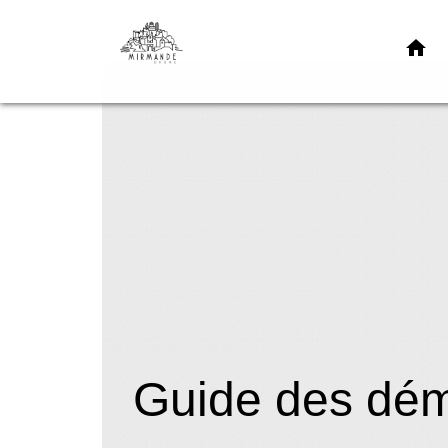
home
Guide des dé