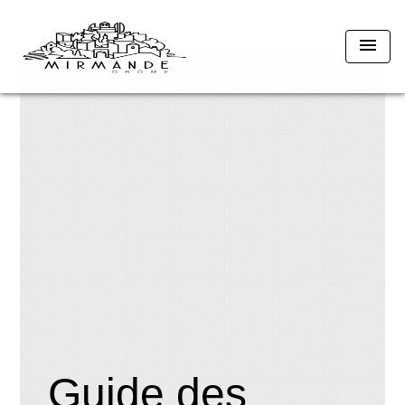
menu
Guide des