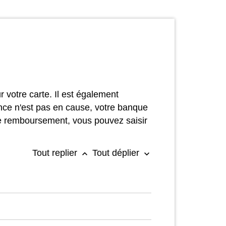
r votre carte. Il est également
lance n'est pas en cause, votre banque
e remboursement, vous pouvez saisir
Tout replier
Tout déplier
keyboard_arrow_up
keyboard_arrow_down