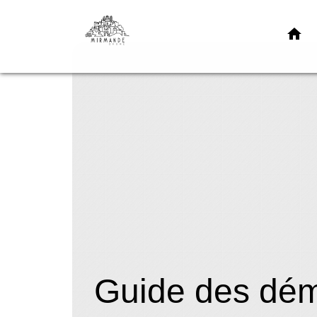
home
Guide des dé