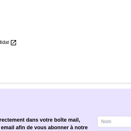
open_in_new
didat
ectement dans votre boîte mail,
e email afin de vous abonner à notre