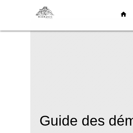
home
Guide des dé