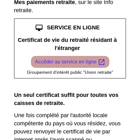
Mes paiements retraite
, sur le site Info
retraite.
desktop_mac
SERVICE EN LIGNE
Certificat de vie du retraité résidant à
l'étranger
open_in_new
Accéder au service en ligne
Groupement d'intérêt public "Union retraite"
Un seul certificat suffit pour toutes vos
caisses de retraite.
Une fois complété par l'autorité locale
compétente du pays où vous résidez, vous
pouvez renvoyer le certificat de vie par
internet après l'avoir scanné ou