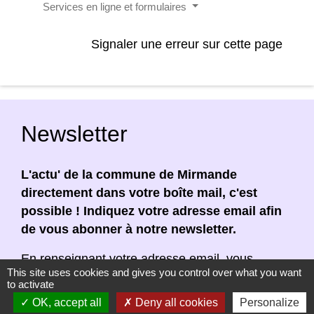
Services en ligne et formulaires
Signaler une erreur sur cette page
Newsletter
L'actu' de la commune de Mirmande
directement dans votre boîte mail, c'est
possible ! Indiquez votre adresse email afin
de vous abonner à notre newsletter.
En renseignant votre adresse email, vous
This site uses cookies and gives you control over what you want
acceptez de recevoir notre newsletter par
to activate
courrier électronique. Vous pouvez vous
OK, accept all
Deny all cookies
Personalize
désinscrire à tout moment en cliquant dans un