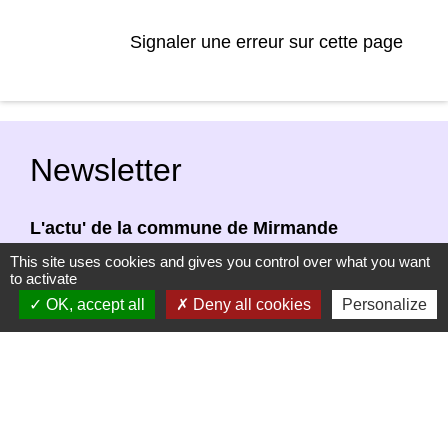
Signaler une erreur sur cette page
Newsletter
L'actu' de la commune de Mirmande
directement dans votre boîte mail, c'est
This site uses cookies and gives you control over what you want
to activate
possible ! Indiquez votre adresse email afin
OK, accept all
Deny all cookies
Personalize
de vous abonner à notre newsletter.
En renseignant votre adresse email, vous
acceptez de recevoir notre newsletter par
courrier électronique. Vous pouvez vous
désinscrire à tout moment en cliquant dans un