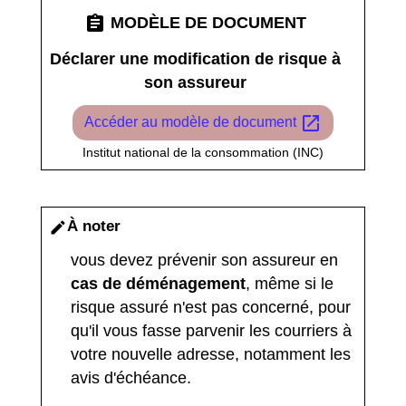
assignment
MODÈLE DE DOCUMENT
Déclarer une modification de risque à
son assureur
open_in_new
Accéder au modèle de document
Institut national de la consommation (INC)
À noter
edit
vous devez prévenir son assureur en
cas de déménagement
, même si le
risque assuré n'est pas concerné, pour
qu'il vous fasse parvenir les courriers à
votre nouvelle adresse, notamment les
avis d'échéance.