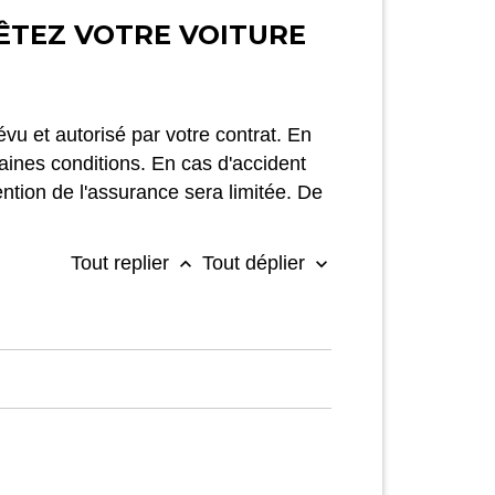
ÊTEZ VOTRE VOITURE
évu et autorisé par votre contrat. En
rtaines conditions. En cas d'accident
ention de l'assurance sera limitée. De
Tout replier
Tout déplier
keyboard_arrow_up
keyboard_arrow_down