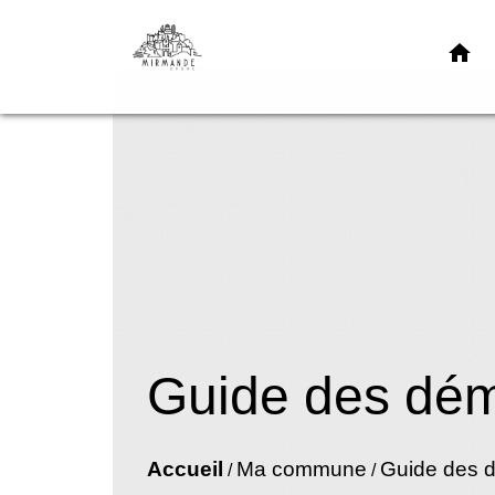
home
Guide des dé
Accueil
Ma commune
Guide des 
/
/