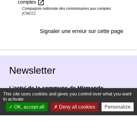
open_in_new
comptes
Compagnie nationale des commissaires aux comptes
(CNCC)
Signaler une erreur sur cette page
Newsletter
L'actu' de la commune de Mirmande
This site uses cookies and gives you control over what you want
directement dans votre boîte mail, c'est
to activate
possible ! Indiquez votre adresse email afin
OK, accept all
Deny all cookies
Personalize
de vous abonner à notre newsletter.
En renseignant votre adresse email, vous
acceptez de recevoir notre newsletter par