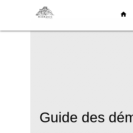
home
Guide des dé