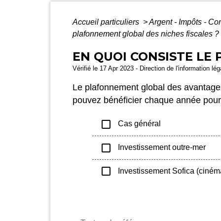
Accueil particuliers
>
Argent - Impôts - 
plafonnement global des niches fiscales ?
EN QUOI CONSISTE LE
Vérifié le 17 Apr 2023 - Direction de l'information lé
Le plafonnement global des avantages
pouvez bénéficier chaque année pour l
check_box_outline_blank
Cas général
check_box_outline_blank
Investissement outre-mer
check_box_outline_blank
Investissement Sofica (ciném