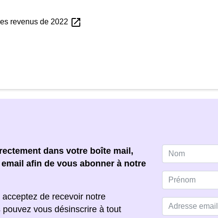
open_in_new
 des revenus de 2022
ectement dans votre boîte mail,
e email afin de vous abonner à notre
 acceptez de recevoir notre
s pouvez vous désinscrire à tout