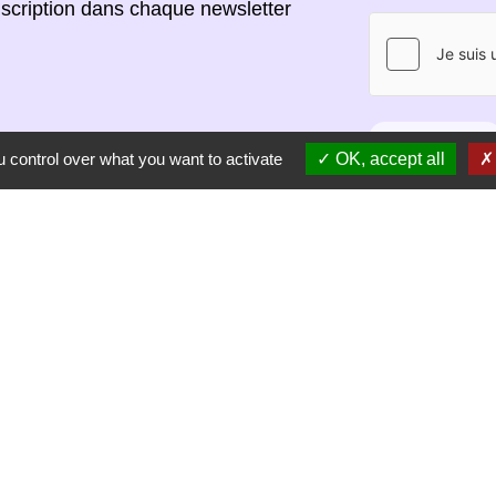
scription dans chaque newsletter
S'ABONNER
 control over what you want to activate
OK, accept all