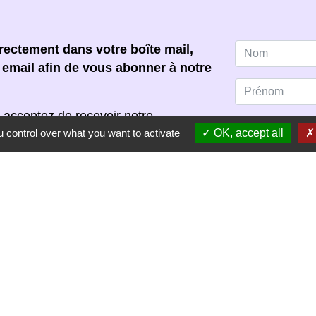
ectement dans votre boîte mail,
e email afin de vous abonner à notre
 acceptez de recevoir notre
 control over what you want to activate
OK, accept all
s pouvez vous désinscrire à tout
scription dans chaque newsletter
S'ABONNER