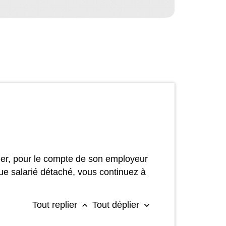
ger, pour le compte de son employeur
que salarié détaché, vous continuez à
Tout replier
Tout déplier
keyboard_arrow_up
keyboard_arrow_down