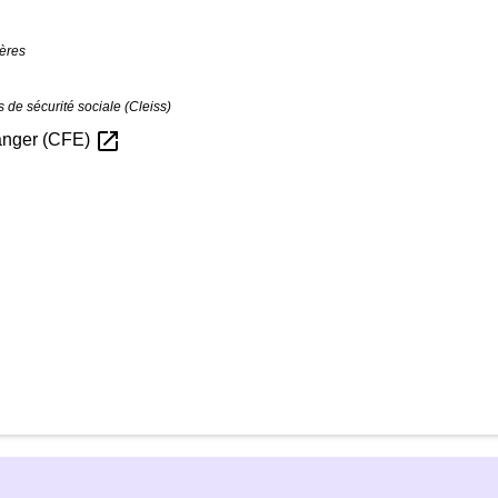
gères
 de sécurité sociale (Cleiss)
open_in_new
ranger (CFE)