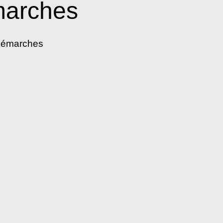
marches
démarches