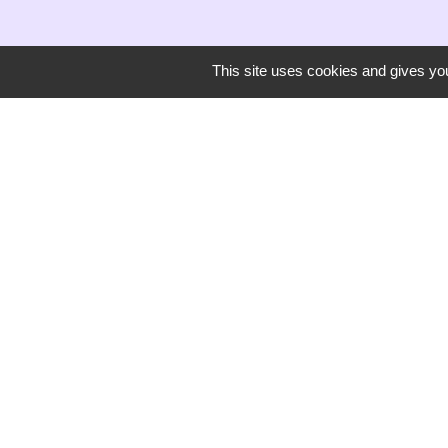
This site uses cookies and gives you
Secrétariat de mairie
Mairie de Mirmande
13 rue du Boulanger
26270 Mirmande - FRANCE
+33 4 75 63 03 90