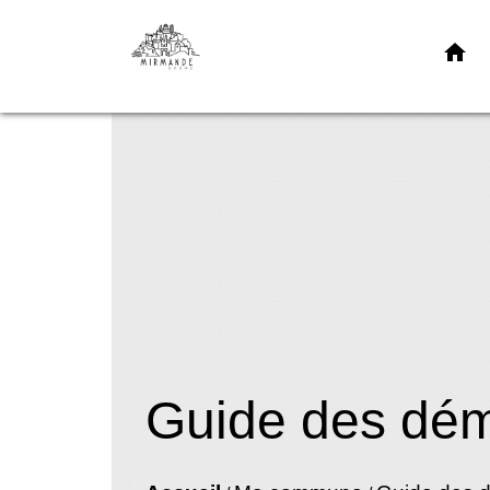
home
Guide des dé