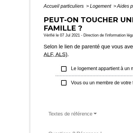
Accueil particuliers
>
Logement
>
Aides 
PEUT-ON TOUCHER UNE
FAMILLE ?
Vérifié le 07 Jul 2021 - Direction de l'information lé
Selon le lien de parenté que vous av
ALF, ALS)
.
check_box_outline_blank
Le logement appartient à un m
check_box_outline_blank
Vous ou un membre de votre fam
Textes de référence