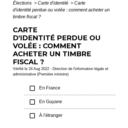
Élections
>
Carte d'identité
>
Carte
d'identité perdue ou volée : comment acheter un
timbre fiscal ?
CARTE
D'IDENTITÉ PERDUE OU
VOLÉE : COMMENT
ACHETER UN TIMBRE
FISCAL ?
Vérifié le 24 Aug 2022 - Direction de l'information légale et
administrative (Première ministre)
check_box_outline_blank
En France
check_box_outline_blank
En Guyane
check_box_outline_blank
À l'étranger