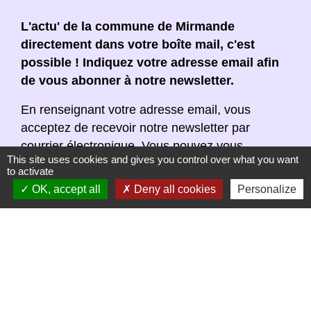
L'actu' de la commune de Mirmande
directement dans votre boîte mail, c'est
possible ! Indiquez votre adresse email afin
de vous abonner à notre newsletter.
En renseignant votre adresse email, vous
acceptez de recevoir notre newsletter par
courrier électronique. Vous pouvez vous
This site uses cookies and gives you control over what you want
désinscrire à tout moment en cliquant dans un
to activate
lien de désinscription dans chaque newsletter
OK, accept all
Deny all cookies
Personalize
réceptionnée.