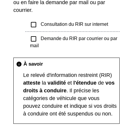
ou en faire la demande par mail ou par
courrier.
check_box_outline_blank
Consultation du RIR sur internet
check_box_outline_blank
Demande du RIR par courrier ou par
mail
À savoir
info
Le relevé d'information restreint (RIR)
atteste
la
validité
et
l'étendue
de
vos
droits à conduire
. Il précise les
catégories de véhicule que vous
pouvez conduire et indique si vos droits
à conduire ont été suspendus ou non.