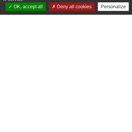
OK, accept all
Deny all cookies
Personalize
S'ABONNER
Secrétariat de mairie
Mairie de Mirmande
13 rue du Boulanger
26270 Mirmande - FRANCE