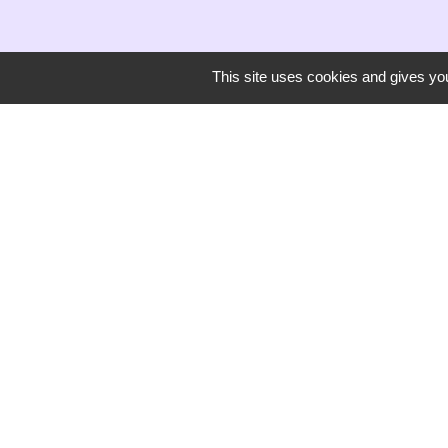
This site uses cookies and gives you
Secrétariat de mairie
Mairie de Mirmande
13 rue du Boulanger
26270 Mirmande - FRANCE
+33 4 75 63 03 90