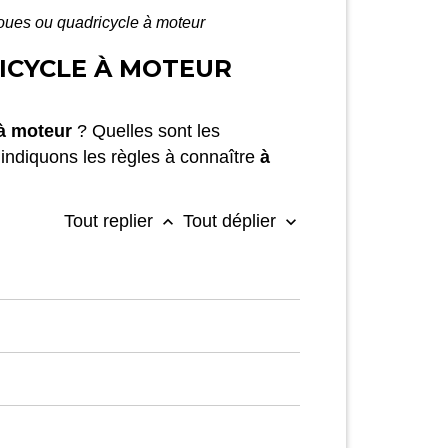
roues ou quadricycle à moteur
RICYCLE À MOTEUR
 à moteur
? Quelles sont les
indiquons les règles à connaître
à
.
Tout replier
Tout déplier
keyboard_arrow_up
keyboard_arrow_down