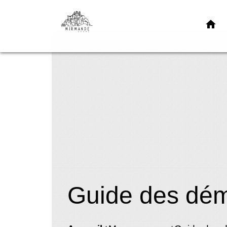
home
Guide des dé