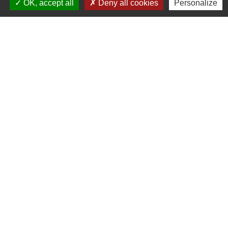
OK, accept all
Deny all cookies
Personalize
S'ABONNER
Secrétariat de mairie
Mairie de Mirmande
13 rue du Boulanger
26270 Mirmande - FRANCE