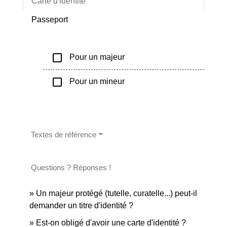
Carte d'identité
Passeport
check_box_outline_blank
Pour un majeur
check_box_outline_blank
Pour un mineur
Textes de référence
Questions ? Réponses !
Un majeur protégé (tutelle, curatelle...) peut-il
demander un titre d'identité ?
Est-on obligé d'avoir une carte d'identité ?