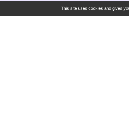
This site uses cookies and gives you
Secrétariat de mairie
Mairie de Mirmande
13 rue du Boulanger
26270 Mirmande - FRANCE
+33 4 75 63 03 90
-
Mentions légales
Politique de confidentialité