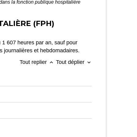
dans la fonction publique hospitalière
ALIÈRE (FPH)
u 1 607 heures par an, sauf pour
s journalières et hebdomadaires.
Tout replier
Tout déplier
keyboard_arrow_up
keyboard_arrow_down