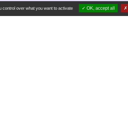
 control over what you want to activate
OK, accept all
-
-
-
Accessibilité
Plan du site
Gestion des cookies