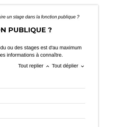
aire un stage dans la fonction publique ?
ON PUBLIQUE ?
ée du ou des stages est d'au maximum
s informations à connaître.
Tout replier
Tout déplier
keyboard_arrow_up
keyboard_arrow_down