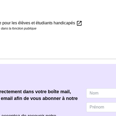
open_in_new
e pour les élèves et étudiants handicapés
 dans la fonction publique
ectement dans votre boîte mail,
e email afin de vous abonner à notre
 acceptez de recevoir notre