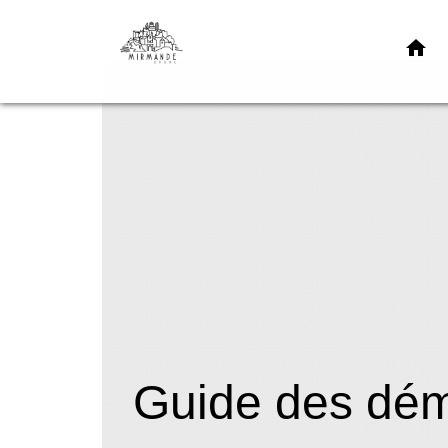
home
Guide des dé