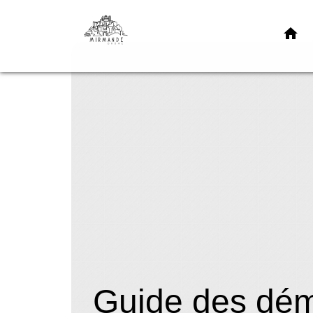
home
Guide des dé