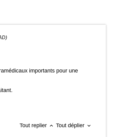
HAD)
paramédicaux importants pour une
itant.
Tout replier
Tout déplier
keyboard_arrow_up
keyboard_arrow_down