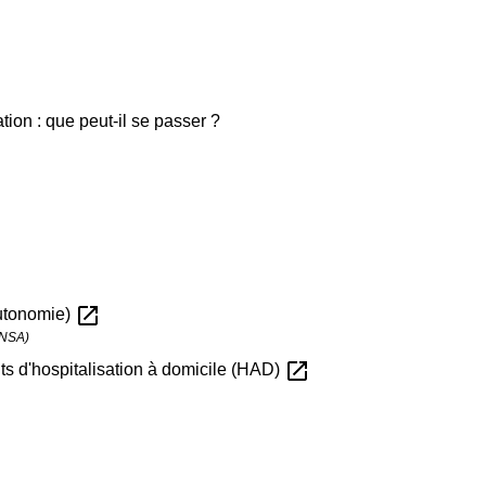
sation : que peut-il se passer ?
open_in_new
autonomie)
CNSA)
open_in_new
ts d'hospitalisation à domicile (HAD)