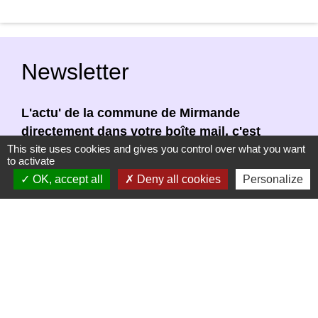
Newsletter
L'actu' de la commune de Mirmande
directement dans votre boîte mail, c'est
possible ! Indiquez votre adresse email afin
This site uses cookies and gives you control over what you want
to activate
de vous abonner à notre newsletter.
OK, accept all
Deny all cookies
Personalize
En renseignant votre adresse email, vous
acceptez de recevoir notre newsletter par
courrier électronique. Vous pouvez vous
désinscrire à tout moment en cliquant dans un
lien de désinscription dans chaque newsletter
réceptionnée.