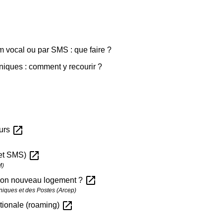
 vocal ou par SMS : que faire ?
iques : comment y recourir ?
open_in_new
ours
open_in_new
 et SMS)
M)
open_in_new
 son nouveau logement ?
niques et des Postes (Arcep)
open_in_new
ationale (roaming)