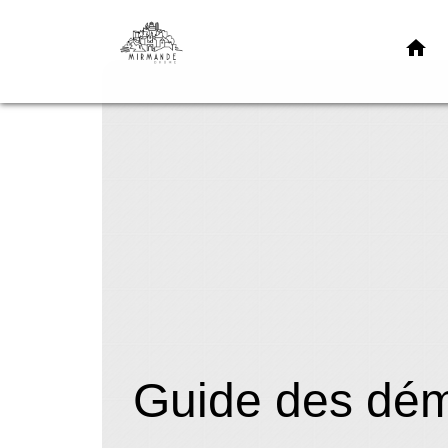
home
Guide des dé