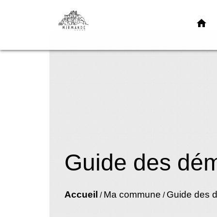
home
Guide des dé
Accueil
Ma commune
Guide des 
/
/