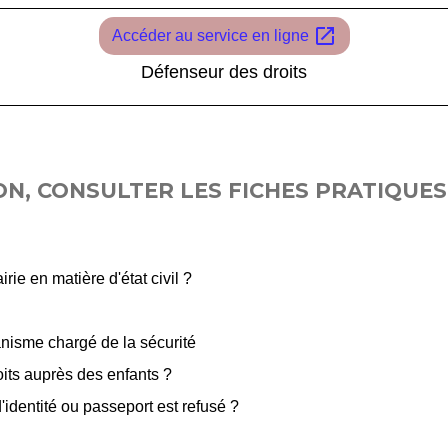
open_in_new
Accéder au service en ligne
Défenseur des droits
N, CONSULTER LES FICHES PRATIQUES 
ie en matière d'état civil ?
anisme chargé de la sécurité
oits auprès des enfants ?
'identité ou passeport est refusé ?