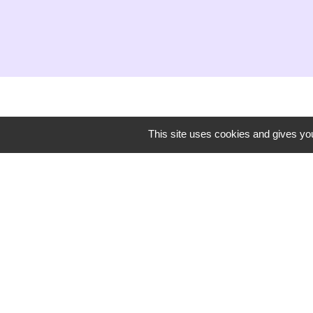
This site uses cookies and gives you
Secrétariat de mairie
Mairie de Mirmande
13 rue du Boulanger
26270 Mirmande - FRANCE
+33 4 75 63 03 90