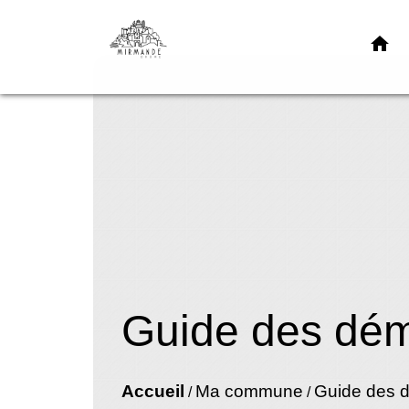
home
Guide des dé
Accueil
Ma commune
Guide des 
/
/