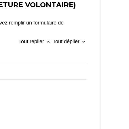
ETURE VOLONTAIRE)
vez remplir un formulaire de
Tout replier
Tout déplier
keyboard_arrow_up
keyboard_arrow_down