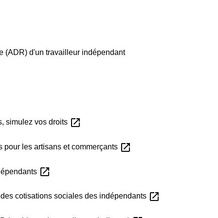
e (ADR) d'un travailleur indépendant
open_in_new
s, simulez vos droits
open_in_new
es pour les artisans et commerçants
open_in_new
indépendants
open_in_new
t des cotisations sociales des indépendants