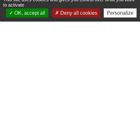
to activate
OK, accept all
Deny all cookies
Personalize
S'ABONNER
Secrétariat de mairie
Mairie de Mirmande
13 rue du Boulanger