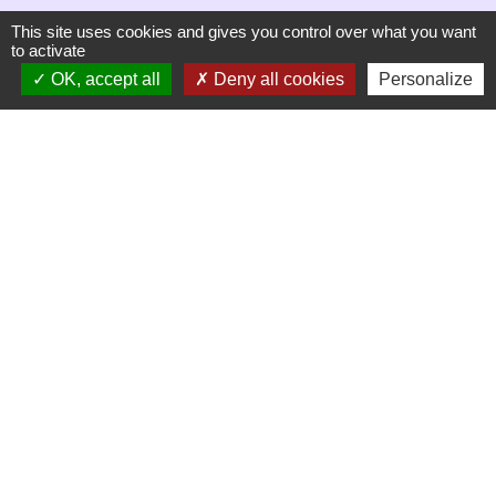
This site uses cookies and gives you control over what you want
S'ABONNER
to activate
OK, accept all
Deny all cookies
Personalize
Secrétariat de mairie
Mairie de Mirmande
13 rue du Boulanger
26270 Mirmande - FRANCE
+33 4 75 63 03 90