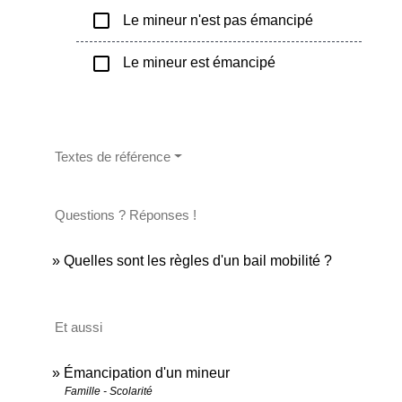
check_box_outline_blank
Le mineur n'est pas émancipé
check_box_outline_blank
Le mineur est émancipé
Textes de référence
Questions ? Réponses !
Quelles sont les règles d'un bail mobilité ?
Et aussi
Émancipation d'un mineur
Famille - Scolarité