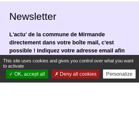
Newsletter
L'actu' de la commune de Mirmande
directement dans votre boîte mail, c'est
possible ! Indiquez votre adresse email afin
de vous abonner à notre newsletter.
This site uses cookies and gives you control over what you want
to activate
En renseignant votre adresse email, vous
OK, accept all
Deny all cookies
Personalize
acceptez de recevoir notre newsletter par
courrier électronique. Vous pouvez vous
désinscrire à tout moment en cliquant dans un
lien de désinscription dans chaque newsletter
réceptionnée.