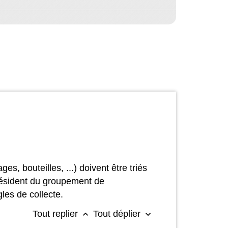
s, bouteilles, ...) doivent être triés
 président du groupement de
les de collecte.
Tout replier
Tout déplier
keyboard_arrow_up
keyboard_arrow_down