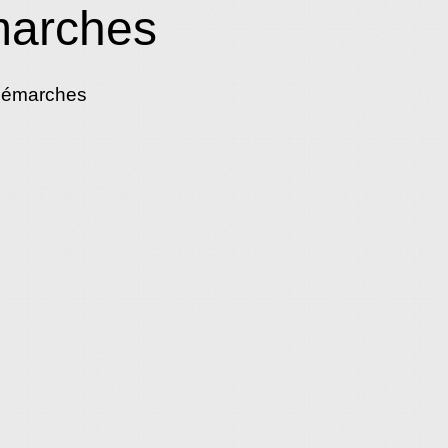
marches
démarches