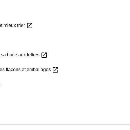
open_in_new
et mieux trier
open_in_new
sa boite aux lettres
open_in_new
les flacons et emballages
ew