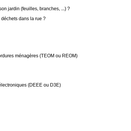
n jardin (feuilles, branches, ...) ?
déchets dans la rue ?
 ordures ménagères (TEOM ou REOM)
 électroniques (DEEE ou D3E)