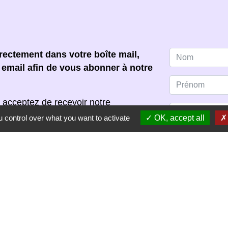
ectement dans votre boîte mail,
e email afin de vous abonner à notre
 acceptez de recevoir notre
s pouvez vous désinscrire à tout
 control over what you want to activate
OK, accept all
scription dans chaque newsletter
S'ABONNER