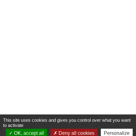
This site uses cookies and gives you control over what you want
to activate
OK, accept all
Deny all cookies
Personalize