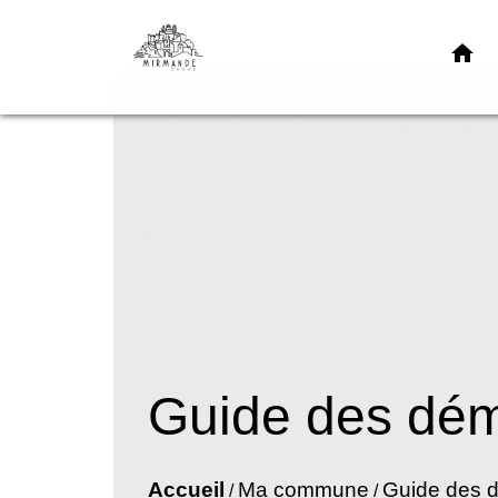
home
Guide des dé
Accueil
Ma commune
Guide des 
/
/