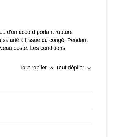
ou d'un accord portant rupture
u salarié à l'issue du congé. Pendant
uveau poste. Les conditions
Tout replier
Tout déplier
keyboard_arrow_up
keyboard_arrow_down