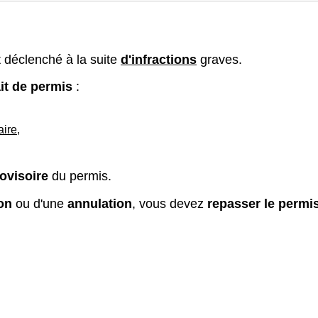
 déclenché à la suite
d'infractions
graves.
ait de permis
:
aire
,
rovisoire
du permis.
ion
ou d'une
annulation
, vous devez
repasser le permi