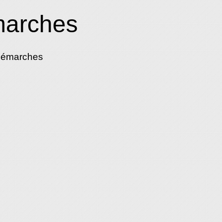
marches
démarches