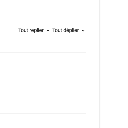
Tout replier
Tout déplier
keyboard_arrow_up
keyboard_arrow_down