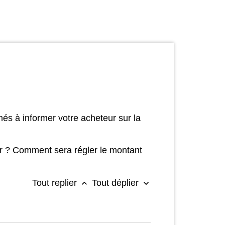
és à informer votre acheteur sur la
ter ? Comment sera régler le montant
Tout replier
Tout déplier
keyboard_arrow_up
keyboard_arrow_down