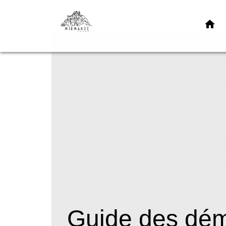
home
Guide des dé