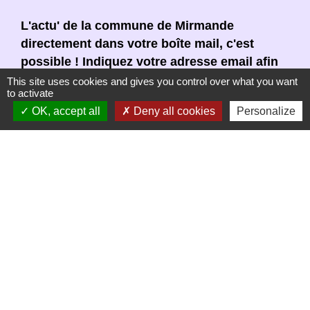
L'actu' de la commune de Mirmande
directement dans votre boîte mail, c'est
possible ! Indiquez votre adresse email afin
de vous abonner à notre newsletter.
This site uses cookies and gives you control over what you want
to activate
En renseignant votre adresse email, vous
OK, accept all
Deny all cookies
Personalize
acceptez de recevoir notre newsletter par
courrier électronique. Vous pouvez vous
désinscrire à tout moment en cliquant dans un
lien de désinscription dans chaque newsletter
réceptionnée.