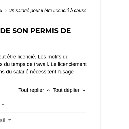
el
>
Un salarié peut-il être licencié à cause
 DE SON PERMIS DE
ut être licencié. Les motifs du
rs du temps de travail. Le licenciement
ions du salarié nécessitent l'usage
Tout replier
Tout déplier
keyboard_arrow_up
keyboard_arrow_down
ail