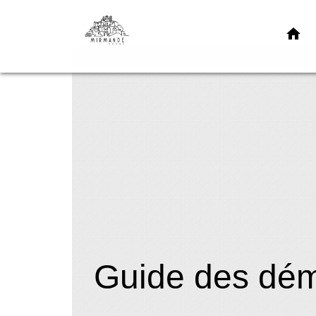
home
Guide des dé