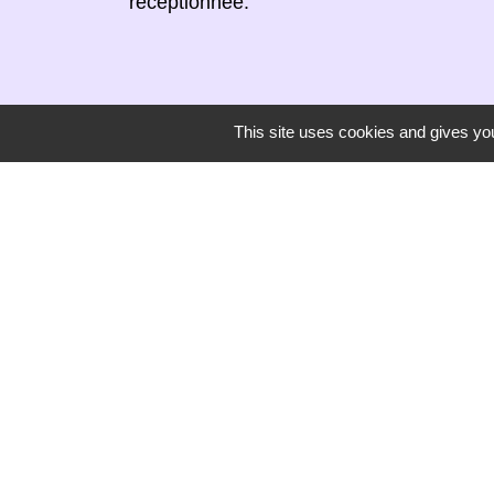
réceptionnée.
This site uses cookies and gives you
Secrétariat de mairie
Mairie de Mirmande
13 rue du Boulanger
26270 Mirmande - FRANCE