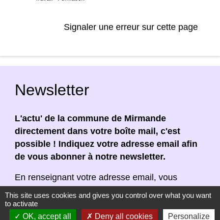
Signaler une erreur sur cette page
Newsletter
L'actu' de la commune de Mirmande
directement dans votre boîte mail, c'est
possible ! Indiquez votre adresse email afin
de vous abonner à notre newsletter.
En renseignant votre adresse email, vous
acceptez de recevoir notre newsletter par
This site uses cookies and gives you control over what you want
courrier électronique. Vous pouvez vous
to activate
désinscrire à tout moment en cliquant dans un
OK, accept all
Deny all cookies
Personalize