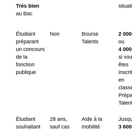
Très bien
situat
au Bac
Étudiant
Non
Bourse
2 000
préparant
Talents
ou
un concours
4 000
de la
si vo
fonction
êtes
publique
inscri
en
class
Prép
Talen
Étudiant
28 ans,
Aide à la
Jusqu
souhaitant
sauf cas
mobilité
3 600