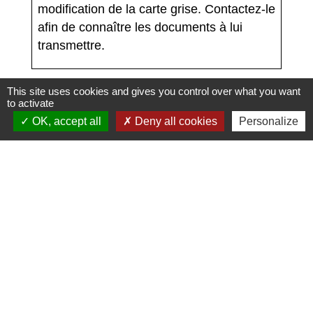
modification de la carte grise. Contactez-le
afin de connaître les documents à lui
transmettre.
This site uses cookies and gives you control over what you want
to activate
OK, accept all
Deny all cookies
Personalize
Textes de référence
Services en ligne et formulaires
Pour en savoir plus
open_in_new
Points numériques
Ministère chargé de l'intérieur
Signaler une erreur sur cette page