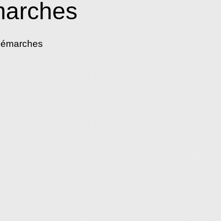
marches
démarches