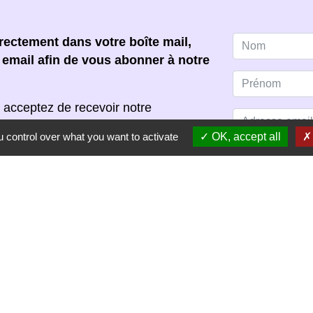
ectement dans votre boîte mail,
e email afin de vous abonner à notre
 acceptez de recevoir notre
s pouvez vous désinscrire à tout
 control over what you want to activate
OK, accept all
scription dans chaque newsletter
S'ABONNER